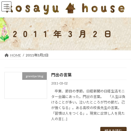
コ
ナ
ン
ビ
テ
ゲ
ン
ー
ツ
シ
2011年3月2日
へ
ョ
ス
ン
キ
に
ッ
移
HOME
2011年3月2日
プ
動
門出の言葉
grandpa blog
2011-03-02
卒業、節目の季節。日経新聞の日経生活モニ
ター会議にあった。門出の言葉。 「人生は負
けることが多い。泣いたところが竹の節だ。己
が強くなる」。ある高校の校長先生の言葉。
「習慣は人をつくる」。現実に出世し人を見た
人の言 […]
続きを読む