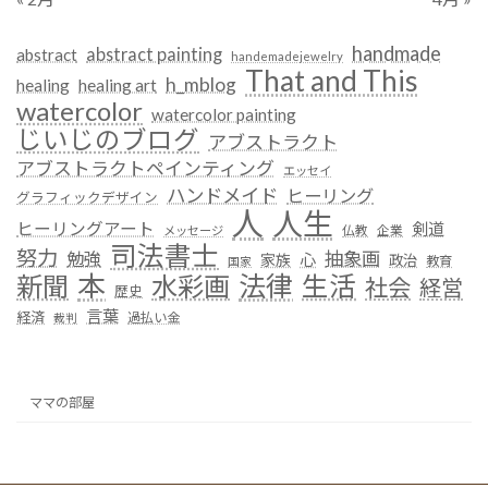
handmade
abstract painting
abstract
handemadejewelry
That and This
h_mblog
healing
healing art
watercolor
watercolor painting
じいじのブログ
アブストラクト
アブストラクトペインティング
エッセイ
ハンドメイド
ヒーリング
グラフィックデザイン
人
人生
ヒーリングアート
剣道
仏教
企業
メッセージ
司法書士
努力
抽象画
勉強
心
家族
政治
教育
国家
本
法律
新聞
水彩画
生活
社会
経営
歴史
言葉
経済
過払い金
裁判
ママの部屋