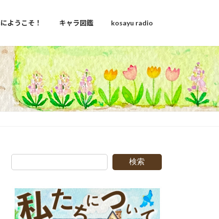
u家にようこそ！
キャラ図鑑
kosayu radio
日
検索