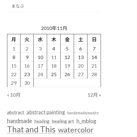
まなぶ
2010年11月
月
火
水
木
金
土
日
1
2
3
4
5
6
7
8
9
10
11
12
13
14
15
16
17
18
19
20
21
22
23
24
25
26
27
28
29
30
« 10月
12月 »
abstract painting
abstract
handemadejewelry
handmade
h_mblog
healing
healing art
That and This
watercolor