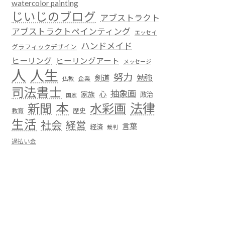
watercolor painting
じいじのブログ
アブストラクト
アブストラクトペインティング
エッセイ
ハンドメイド
グラフィックデザイン
ヒーリング
ヒーリングアート
メッセージ
人
人生
努力
勉強
剣道
仏教
企業
司法書士
抽象画
心
家族
政治
国家
本
法律
新聞
水彩画
歴史
教育
生活
社会
経営
言葉
経済
裁判
過払い金