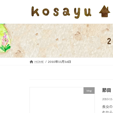
コ
ナ
ン
ビ
テ
ゲ
ン
ー
ツ
シ
へ
ョ
ス
ン
キ
に
ッ
移
プ
動
HOME
2010年11月16日
節目
blog
2010-11
長女の
れから