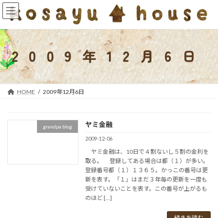
コ
ナ
ン
ビ
テ
ゲ
ン
ー
ツ
シ
2009年12月6日
へ
ョ
ス
ン
キ
に
ッ
移
HOME
2009年12月6日
プ
動
ヤミ金融
grandpa blog
2009-12-06
ヤミ金融は、10日で４割ないし５割の金利を
取る。 登録してある場合は都（１）が多い。
登録番号都（１）１３６５。かっこの番号は更
新を表す。「１」はまだ３年毎の更新を一度も
受けていないことを表す。この番号が上がるも
のほど […]
続きを読む