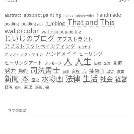
handmade
abstract painting
abstract
handemadejewelry
That and This
h_mblog
healing
healing art
watercolor
watercolor painting
じいじのブログ
アブストラクト
アブストラクトペインティング
エッセイ
ハンドメイド
ヒーリング
グラフィックデザイン
人
人生
ヒーリングアート
剣道
仏教
企業
メッセージ
司法書士
努力
抽象画
勉強
心
家族
政治
教育
国家
本
法律
新聞
水彩画
生活
社会
経営
歴史
言葉
経済
過払い金
裁判
ママの部屋