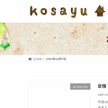
コ
ナ
ン
ビ
テ
ゲ
ン
ー
ツ
シ
へ
ョ
ス
ン
キ
に
ッ
移
プ
動
HOME
2009年10月7日
怠惰
grandpa blog
2009-10
今日は
みると