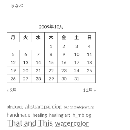
まなぶ
2009年10月
月
火
水
木
金
土
日
1
2
3
4
5
6
7
8
9
10
11
12
13
14
15
16
17
18
19
20
21
22
23
24
25
26
27
28
29
30
31
« 9月
11月 »
abstract painting
abstract
handemadejewelry
handmade
h_mblog
healing
healing art
That and This
watercolor