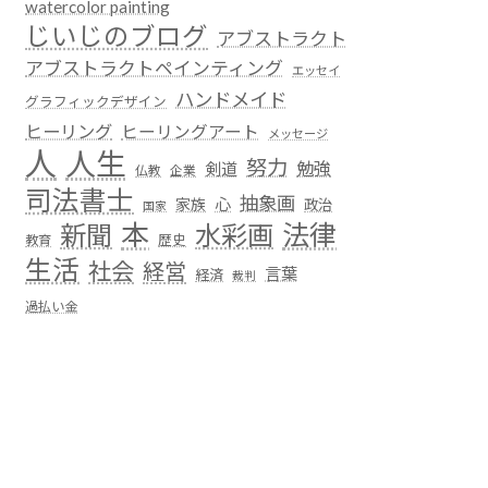
watercolor painting
じいじのブログ
アブストラクト
アブストラクトペインティング
エッセイ
ハンドメイド
グラフィックデザイン
ヒーリング
ヒーリングアート
メッセージ
人
人生
努力
勉強
剣道
仏教
企業
司法書士
抽象画
心
家族
政治
国家
本
法律
新聞
水彩画
歴史
教育
生活
社会
経営
言葉
経済
裁判
過払い金