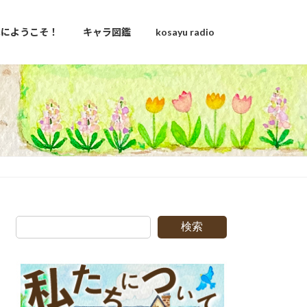
u家にようこそ！
キャラ図鑑
kosayu radio
日
検索