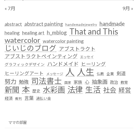
« 7月
9月 »
handmade
abstract painting
abstract
handemadejewelry
That and This
h_mblog
healing
healing art
watercolor
watercolor painting
じいじのブログ
アブストラクト
アブストラクトペインティング
エッセイ
ハンドメイド
ヒーリング
グラフィックデザイン
人
人生
ヒーリングアート
剣道
仏教
企業
メッセージ
司法書士
努力
抽象画
勉強
心
家族
政治
教育
国家
本
法律
新聞
水彩画
生活
社会
経営
歴史
言葉
経済
過払い金
裁判
ママの部屋