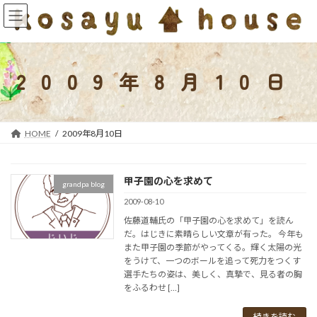
コ
ナ
ン
ビ
テ
ゲ
ン
ー
ツ
シ
2009年8月10日
へ
ョ
ス
ン
キ
に
ッ
移
HOME
2009年8月10日
プ
動
甲子園の心を求めて
grandpa blog
2009-08-10
佐藤道輔氏の「甲子園の心を求めて」を読ん
だ。はじきに素晴らしい文章が有った。 今年も
また甲子園の季節がやってくる。輝く太陽の光
をうけて、一つのボールを追って死力をつくす
選手たちの姿は、美しく、真摯で、見る者の胸
をふるわせ […]
続きを読む