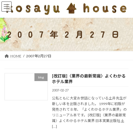
コ
ナ
ン
ビ
テ
ゲ
ン
ー
ツ
シ
2007年2月27日
へ
ョ
ス
ン
キ
に
ッ
移
HOME
2007年2月27日
プ
動
[改訂版]〈業界の最新常識〉よくわかる
blog
ホテル業界
2007-02-27
公私ともに大変お世話になっている土井先生が
新しい本を出版されました。 1999年に初版が
発売されて８年、「よくわかるホテル業界」の
リニューアル本です。 [改訂版]〈業界の最新常
識〉よくわかるホテル業界 日本実業出版社 土
[…]