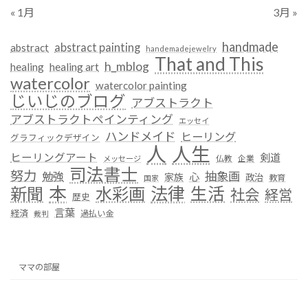
« 1月
3月 »
handmade
abstract painting
abstract
handemadejewelry
That and This
h_mblog
healing
healing art
watercolor
watercolor painting
じいじのブログ
アブストラクト
アブストラクトペインティング
エッセイ
ハンドメイド
ヒーリング
グラフィックデザイン
人
人生
ヒーリングアート
剣道
仏教
企業
メッセージ
司法書士
努力
抽象画
勉強
心
家族
政治
教育
国家
本
法律
新聞
水彩画
生活
社会
経営
歴史
言葉
経済
過払い金
裁判
ママの部屋