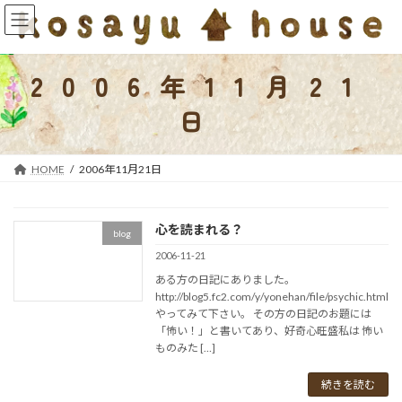
コ
ナ
ン
ビ
テ
ゲ
ン
ー
2006年11月21
ツ
シ
へ
ョ
日
ス
ン
キ
に
ッ
移
HOME
2006年11月21日
プ
動
心を読まれる？
blog
2006-11-21
ある方の日記にありました。
http://blog5.fc2.com/y/yonehan/file/psychic.html
やってみて下さい。 その方の日記のお題には
「怖い！」と書いてあり、好奇心旺盛私は 怖い
ものみた […]
続きを読む