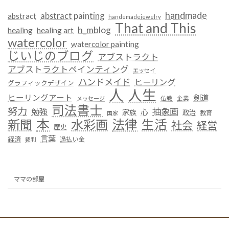
handmade
abstract painting
abstract
handemadejewelry
That and This
h_mblog
healing
healing art
watercolor
watercolor painting
じいじのブログ
アブストラクト
アブストラクトペインティング
エッセイ
ハンドメイド
ヒーリング
グラフィックデザイン
人
人生
ヒーリングアート
剣道
仏教
企業
メッセージ
司法書士
努力
抽象画
勉強
心
家族
政治
教育
国家
本
法律
新聞
水彩画
生活
社会
経営
歴史
言葉
経済
過払い金
裁判
ママの部屋