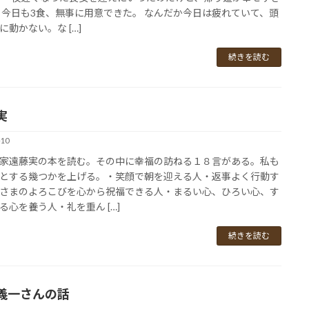
・今日も3食、無事に用意できた。 なんだか今日は疲れていて、頭
に動かない。な […]
続きを読む
実
-10
遠藤実の本を読む。その中に幸福の訪ねる１８言がある。私も
とする幾つかを上げる。・笑顔で朝を迎える人・返事よく行動す
さまのよろこびを心から祝福できる人・まるい心、ひろい心、す
る心を養う人・礼を重ん […]
続きを読む
義一さんの話