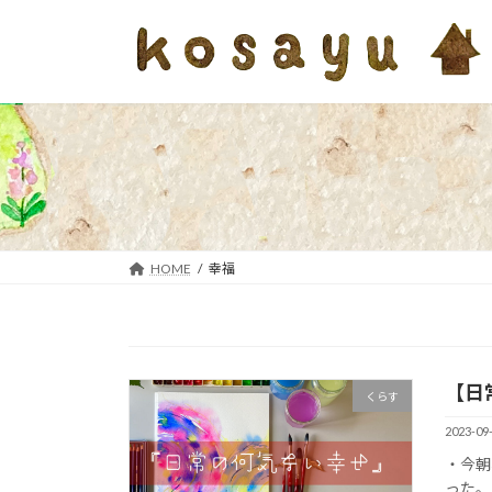
コ
ナ
ン
ビ
テ
ゲ
ン
ー
ツ
シ
へ
ョ
ス
ン
キ
に
ッ
移
プ
動
HOME
幸福
【日常
くらす
2023-09
・今朝
った。