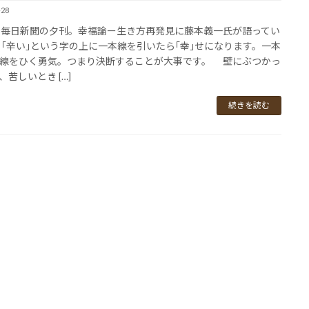
-28
毎日新聞の夕刊。幸福論ー生き方再発見に藤本義一氏が語ってい
｢辛い｣という字の上に一本線を引いたら｢幸｣せになります。一本
線をひく勇気。つまり決断することが大事です。 壁にぶつかっ
、苦しいとき […]
続きを読む