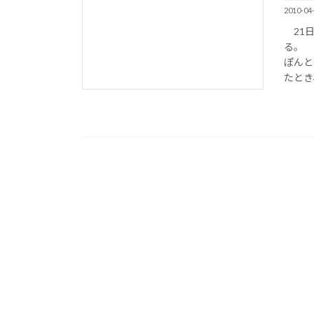
2010-04
21日
る。 
ぽんと
たとき