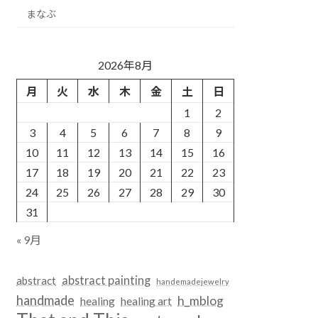
まなぶ
2026年8月
月
火
水
木
金
土
日
1
2
3
4
5
6
7
8
9
10
11
12
13
14
15
16
17
18
19
20
21
22
23
24
25
26
27
28
29
30
31
« 9月
abstract painting
abstract
handemadejewelry
handmade
h_mblog
healing
healing art