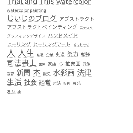
That and This
watercolor
watercolor painting
じいじのブログ
アブストラクト
アブストラクトペインティング
エッセイ
ハンドメイド
グラフィックデザイン
ヒーリング
ヒーリングアート
メッセージ
人
人生
努力
勉強
剣道
仏教
企業
司法書士
抽象画
心
家族
政治
国家
本
法律
新聞
水彩画
歴史
教育
生活
社会
経営
言葉
経済
裁判
過払い金