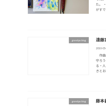
た。 
がすで
遠藤
grandpa blog
2010-05
作曲家
守ろう
る・人
きとお
藤本
grandpa blog