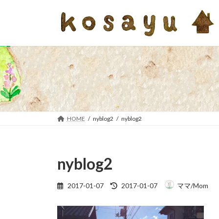
コ
ナ
ン
ビ
テ
ゲ
ン
ー
ツ
シ
へ
ョ
ス
ン
キ
に
ッ
移
プ
動
HOME
nyblog2
nyblog2
nyblog2
最
2017-01-07
2017-01-07
ママ/Mom
終
更
新