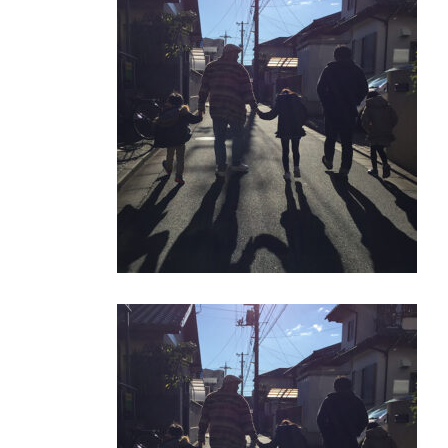
日
時
: