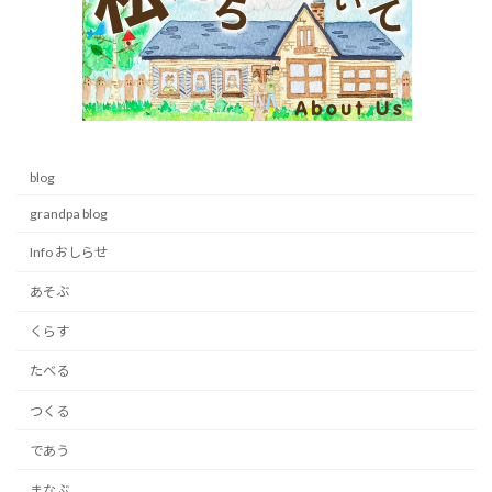
blog
grandpa blog
Info おしらせ
あそぶ
くらす
たべる
つくる
であう
まなぶ