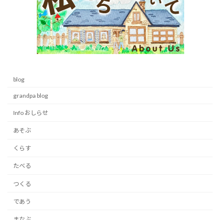
blog
grandpa blog
Info おしらせ
あそぶ
くらす
たべる
つくる
であう
まなぶ