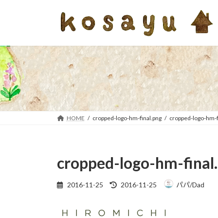
コ
ナ
ン
ビ
テ
ゲ
ン
ー
ツ
シ
へ
ョ
ス
ン
キ
に
ッ
移
プ
動
HOME
cropped-logo-hm-final.png
cropped-logo-hm-f
cropped-logo-hm-final
最
2016-11-25
2016-11-25
パパ/Dad
終
更
新