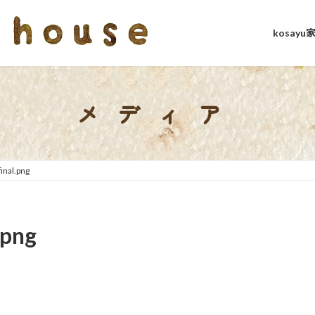
kosay
メディア
inal.png
.png