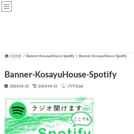
コ
ナ
ン
ビ
テ
ゲ
ン
ー
ツ
シ
メディア
へ
ョ
ス
ン
キ
に
ッ
移
HOME
Banner-KosayuHouse-Spotify
Banner-KosayuHouse-Spotify
プ
動
Banner-KosayuHouse-Spotify
最
2023-01-15
2023-01-15
パパ/Dad
終
更
新
日
時
: