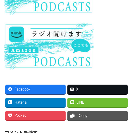
Facebook
X
Hatena
LINE
Pocket
Copy
コメントを残す