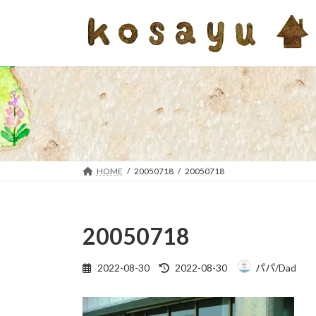
コ
ナ
ン
ビ
テ
ゲ
ン
ー
ツ
シ
へ
ョ
ス
ン
キ
に
ッ
移
プ
動
HOME
20050718
20050718
20050718
最
2022-08-30
2022-08-30
パパ/Dad
終
更
新