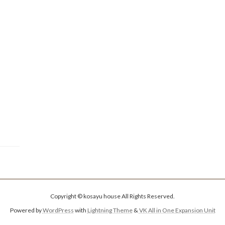
Copyright © kosayu house All Rights Reserved.
Powered by
WordPress
with
Lightning Theme
&
VK All in One Expansion Unit