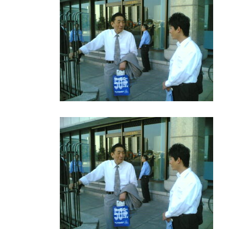
日
時
: