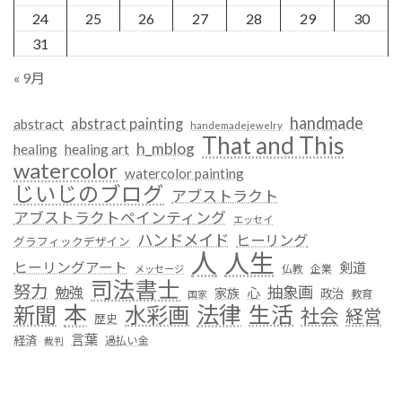
24
25
26
27
28
29
30
31
« 9月
handmade
abstract painting
abstract
handemadejewelry
That and This
h_mblog
healing
healing art
watercolor
watercolor painting
じいじのブログ
アブストラクト
アブストラクトペインティング
エッセイ
ハンドメイド
ヒーリング
グラフィックデザイン
人
人生
ヒーリングアート
剣道
仏教
企業
メッセージ
司法書士
努力
抽象画
勉強
心
家族
政治
教育
国家
本
法律
新聞
水彩画
生活
社会
経営
歴史
言葉
経済
過払い金
裁判