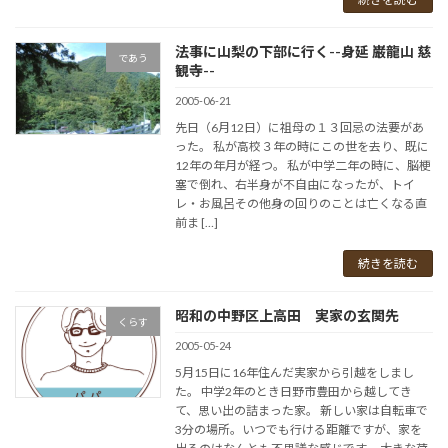
法事に山梨の下部に行く--身延 巌龍山 慈
であう
観寺--
2005-06-21
先日（6月12日）に祖母の１３回忌の法要があ
った。 私が高校３年の時にこの世を去り、既に
12年の年月が経つ。 私が中学二年の時に、脳梗
塞で倒れ、右半身が不自由になったが、トイ
レ・お風呂その他身の回りのことは亡くなる直
前ま […]
続きを読む
昭和の中野区上高田 実家の玄関先
くらす
2005-05-24
5月15日に16年住んだ実家から引越をしまし
た。 中学2年のとき日野市豊田から越してき
て、思い出の詰まった家。 新しい家は自転車で
3分の場所。いつでも行ける距離ですが、家を