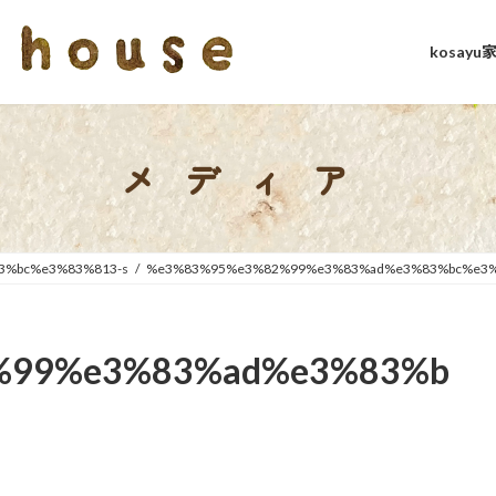
kosay
メディア
%bc%e3%83%813-s
%e3%83%95%e3%82%99%e3%83%ad%e3%83%bc%e3%
%99%e3%83%ad%e3%83%b