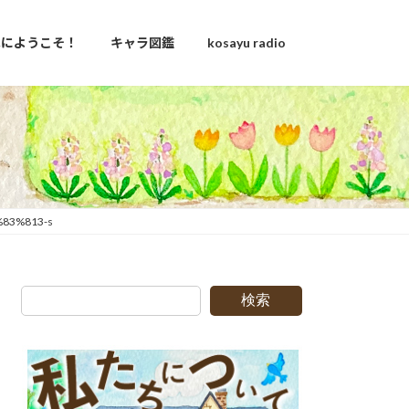
u家にようこそ！
キャラ図鑑
kosayu radio
83%813-s
検索