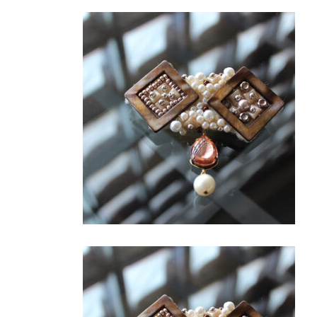
更
新
日
時
: