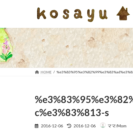
コ
ナ
ン
ビ
テ
ゲ
ン
ー
ツ
シ
へ
ョ
ス
ン
キ
に
ッ
移
プ
動
HOME
%e3%83%95%e3%82%99%e3%83%ad%e3%83
%e3%83%95%e3%82
c%e3%83%813-s
最
2016-12-06
2016-12-06
ママ/Mom
終